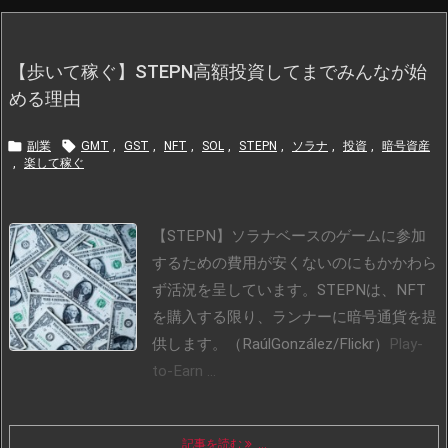
【歩いて稼ぐ】STEPN高額投資してまでみんなが始
める理由


副業
GMT
,
GST
,
NFT
,
SOL
,
STEPN
,
ソラナ
,
投資
,
暗号資産
,
楽して稼ぐ
【STEPN】ソラナベースのゲームに参加
するための費用が安くないのにもかかわら
ず活況を呈しています。STEPNは、NFT
を購入する限り、ランナーに暗号通貨を提
供します。（RaúlGonzález/Flickr）
Play-
to-Earn ...
記事を読む
...