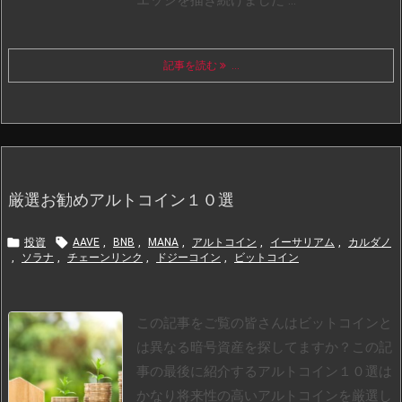
エッジを描き続けました ...
記事を読む
...
厳選お勧めアルトコイン１０選


投資
AAVE
,
BNB
,
MANA
,
アルトコイン
,
イーサリアム
,
カルダノ
,
ソラナ
,
チェーンリンク
,
ドジーコイン
,
ビットコイン
この記事をご覧の皆さんはビットコインと
は異なる暗号資産を探してますか？
この記
事の最後に紹介するアルトコイン１０選は
かなり将来性の高いアルトコインを厳選し