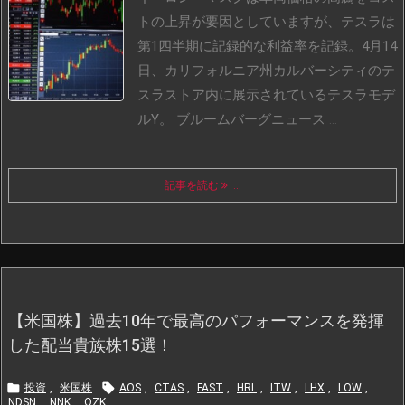
トの上昇が要因としていますが、テスラは
第1四半期に記録的な利益率を記録。4月14
日、カリフォルニア州カルバーシティのテ
スラストア内に展示されているテスラモデ
ルY。 ブルームバーグニュース
...
記事を読む
...
【米国株】過去10年で最高のパフォーマンスを発揮
した配当貴族株15選！


投資
,
米国株
AOS
,
CTAS
,
FAST
,
HRL
,
ITW
,
LHX
,
LOW
,
NDSN
,
NNK
,
OZK