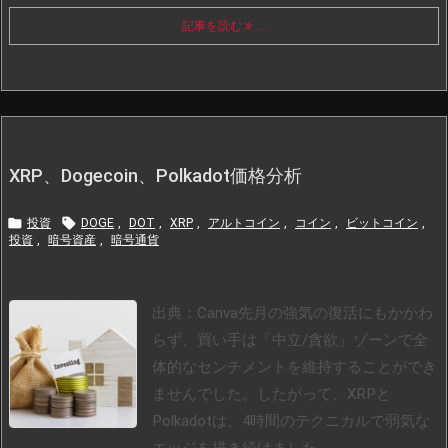
記事を読む
...
XRP、Dogecoin、Polkadot価格分析


投資
DOGE
,
DOT
,
XRP
,
アルトコイン
,
コイン
,
ビットコイン
,
投資
,
暗号資産
,
暗号通貨
出典：Canva
先月の強気の復活にもかかわ
らず、買い手は「中立/貪欲」ゾーンで全
体的なセンチメントを維持することができ
ませんでした。したがって、XRPと
Polkadotは、4時間のテクニカルで弱気な