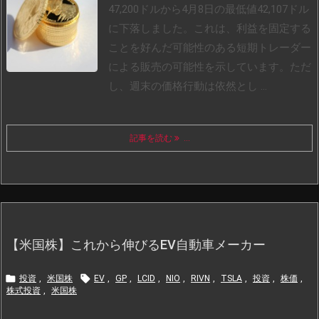
47,200ドルから4月8日の最低値42,107ドル
に下落しました。これは、利益を固定する
ことを好んだ可能性のある短期トレーダー
による販売の可能性を示しています。ただ
し、週末の価格行動は依然とし ...
記事を読む
...
【米国株】これから伸びるEV自動車メーカー


投資
,
米国株
EV
,
GP
,
LCID
,
NIO
,
RIVN
,
TSLA
,
投資
,
株価
,
株式投資
,
米国株