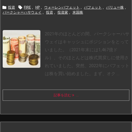


投資
FIRE
,
HP
,
ウォーレンバフェット
,
バフェット
,
バリュー株
,
バークシャーハサウェイ
,
投資
,
投資家
,
米国株
2021年のほとんどの間、バークシャーハサ
ウェイはキャッシュにポジションをとって
いました。（2021年末には1,467億ド
ル）、そのほとんどは株式買戻しに使用さ
れていました。突然、2022年にバフェット
は株を買い始めました。まず、オク ...
記事を読む
...