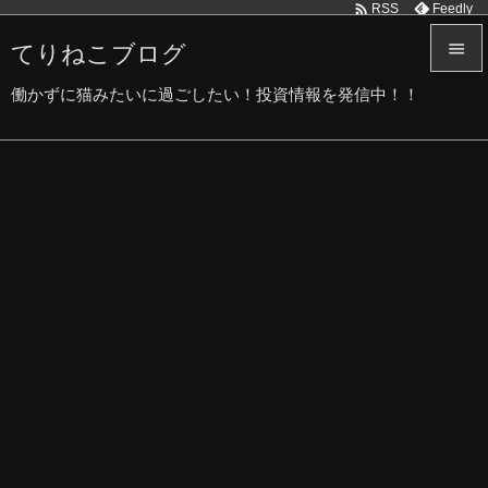

Feedly
RSS
てりねこブログ


働かずに猫みたいに過ごしたい！投資情報を発信中！！
メニュ

サイド

前へ

次へ

検索