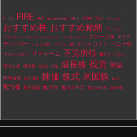
FIRE
NFT
AI
EV
move-to-earn
STEPN
TSLA
GMT
おしゃれ
おすすめ株
おすすめ銘柄
アメリカ
グロース株
テスラ
アルトコイン
ウォーレンバフェット
ウッドショック
テンバガー
ビットコイン
ペニー株
バリュー株
ハイテク株
不労所得
リフォーム
マルチバガー
働きたくない
投資
成長株
新築
億万長者
優良株
割安株
収納
株価
株式
米国株
暗号資産
暗号通貨
配当
配当株
配当金
配当金生活
配当貴族
電気自動車
高配当株