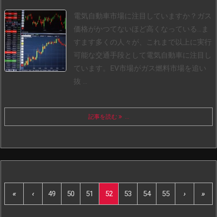
電気自動車市場に注目していますか？
ガス
価格がかつてないほど高くなっている…
ま
すます多くの人々が、これまで以上に実行
可能な交通手段として電気自動車に注目し
ています。
EV市場がガス燃料市場を追い
抜 ...
記事を読む
...
«
‹
49
50
51
52
53
54
55
›
»