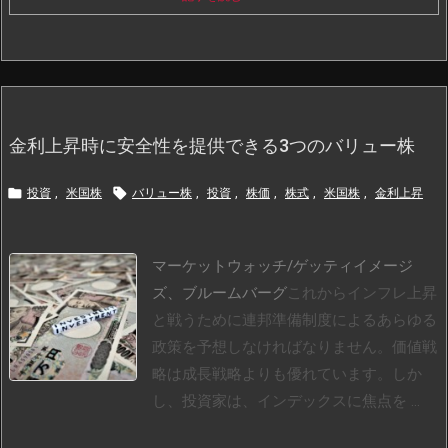
金利上昇時に安全性を提供できる3つのバリュー株


投資
,
米国株
バリュー株
,
投資
,
株価
,
株式
,
米国株
,
金利上昇
マーケットウォッチ/ゲッティイメージ
ズ、ブルームバーグ
これからインフレ上昇
と戦うために連邦準備制度によるあらゆる
政策を予想しなければなりません。
価値戦
略は成長戦略よりも優れています。しか
し、投資家は、インデックスに焦点を ...