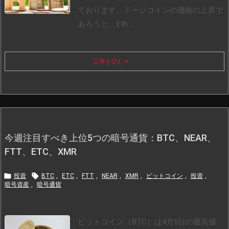
ております。
ドージコインの価格の上昇で
あろうと、Eth ...
記事を読む
...
今週注目すべき上位5つの暗号通貨：BTC、NEAR、
FTT、ETC、XMR


投資
BTC
,
ETC
,
FTT
,
NEAR
,
XMR
,
ビットコイン
,
投資
,
暗号資産
,
暗号通貨
ビットコイン（BTC）は4月5日の最高値