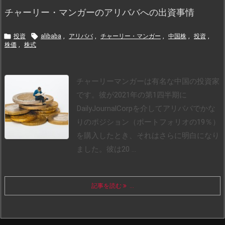
チャーリー・マンガーのアリババへの出資事情


投資
alibaba
,
アリババ
,
チャーリー・マンガー
,
中国株
,
投資
,
株価
,
株式
チャーリーマンガーは有名な中国の投資家
です。彼が2021年の第1四半期に
DailyJournalCorpを介してアリババでかな
りのポジション（ポートフォリオの19％）
を購入したとき、それはさらに明白になり
ました。
彼は20 ...
記事を読む
...