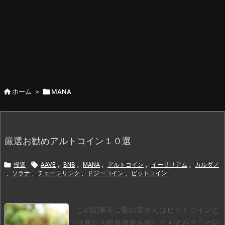


ホーム
>
MANA
厳選お勧めアルトコイン１０選


投資
AAVE
,
BNB
,
MANA
,
アルトコイン
,
イーサリアム
,
カルダノ
,
ソラナ
,
チェーンリンク
,
ドジーコイン
,
ビットコイン
この記事をご覧の皆さんはビットコインと
は異なる暗号資産を探してますか？
この記