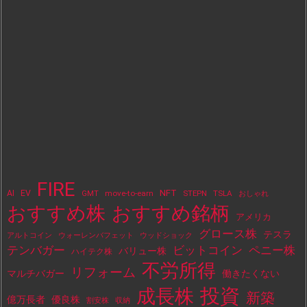
FIRE
NFT
AI
EV
move-to-earn
STEPN
TSLA
GMT
おしゃれ
おすすめ株
おすすめ銘柄
アメリカ
グロース株
テスラ
アルトコイン
ウォーレンバフェット
ウッドショック
テンバガー
ビットコイン
ペニー株
バリュー株
ハイテク株
不労所得
リフォーム
マルチバガー
働きたくない
投資
成長株
新築
億万長者
優良株
割安株
収納