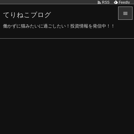

Feedly
RSS
てりねこブログ


働かずに猫みたいに過ごしたい！投資情報を発信中！！
メニュ

サイド

前へ

次へ

検索