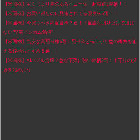
【米国株】宝くじより夢のあるペニー株 超厳選3銘柄！！
【米国株】お買い得なのに見逃されてる優良株5選！！
【米国株】今買うべき高配当株３選！！配当利回りだけで選ば
ない“堅実インカム銘柄”
【米国株】割安な高配当株5選！配当金と値上がり益の両方を狙
える銘柄おすすめ５選！！
【米国株】AIバブル崩壊？急な下落に強い銘柄3選！！守りの投
資を始めよう