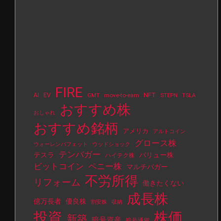
FIRE
NFT
AI
EV
move-to-earn
STEPN
TSLA
GMT
おすすめ株
おしゃれ
おすすめ銘柄
アメリカ
アルトコイン
グロース株
ウォーレンバフェット
ウッドショック
テンバガー
テスラ
バリュー株
ハイテク株
ビットコイン
ペニー株
マルチバガー
不労所得
リフォーム
働きたくない
成長株
億万長者
優良株
割安株
収納
投資
株価
新築
暗号資産
暗号通貨