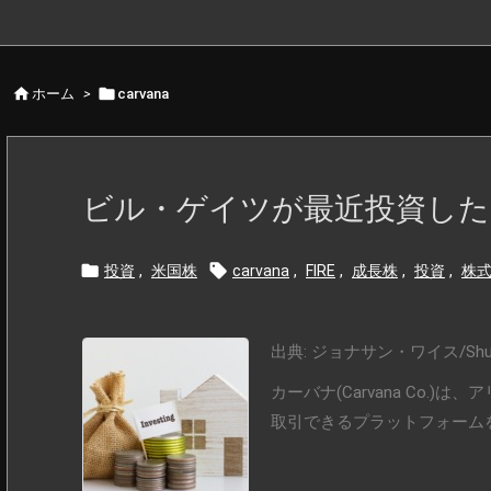


ホーム
>
carvana
ビル・ゲイツが最近投資した


投資
,
米国株
carvana
,
FIRE
,
成長株
,
投資
,
株
出典: ジョナサン・ワイス/Shutte
カーバナ(Carvana Co
取引できるプラットフォームを