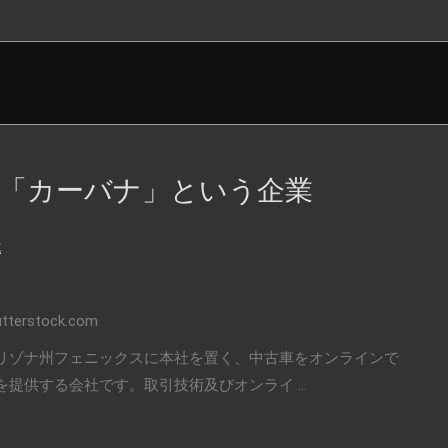
「カーバナ」という企業
式
rstock.com
.)は、アリゾナ州フェニックスに本社を置く、中古車をオンラインで
提供する会社です。取引技術及びオンライ ...