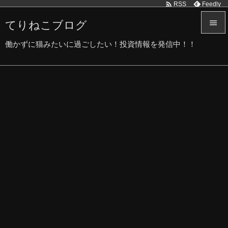

Feedly
RSS
てりねこブログ


働かずに猫みたいに過ごしたい！投資情報を発信中！！
メニュ

サイド

前へ

次へ

検索