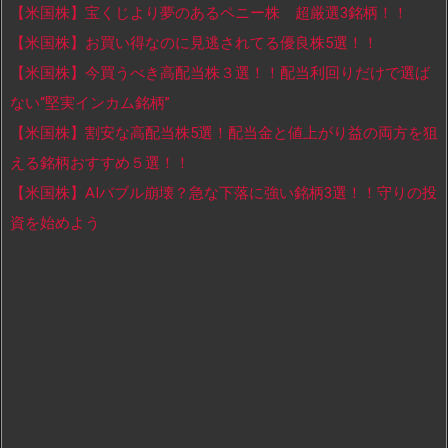
【米国株】宝くじより夢のあるペニー株 超厳選3銘柄！！
【米国株】お買い得なのに見逃されてる優良株5選！！
【米国株】今買うべき高配当株３選！！配当利回りだけで選ば
ない“堅実インカム銘柄”
【米国株】割安な高配当株5選！配当金と値上がり益の両方を狙
える銘柄おすすめ５選！！
【米国株】AIバブル崩壊？急な下落に強い銘柄3選！！守りの投
資を始めよう