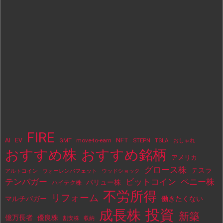
FIRE
NFT
AI
EV
move-to-earn
STEPN
TSLA
GMT
おしゃれ
おすすめ株
おすすめ銘柄
アメリカ
グロース株
テスラ
アルトコイン
ウォーレンバフェット
ウッドショック
テンバガー
ビットコイン
ペニー株
バリュー株
ハイテク株
不労所得
リフォーム
マルチバガー
働きたくない
投資
成長株
新築
億万長者
優良株
割安株
収納