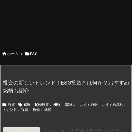


ホーム
>
ESG
投資の新しいトレンド！ESG投資とは何か？おすすめ
銘柄も紹介


投資
ESG
,
ESG投資
,
FIRE
,
SDGｓ
,
おすすめ株
,
おすすめ銘柄
,
トレンド
,
投資
,
株価
,
株式
にほんブログ村
ESG投資は新しい概念で