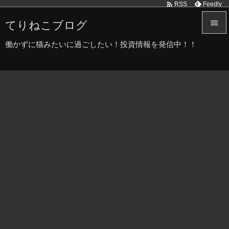

Feedly
RSS
てりねこブログ


働かずに猫みたいに過ごしたい！投資情報を発信中！！
メニュ

サイド

前へ

次へ

検索