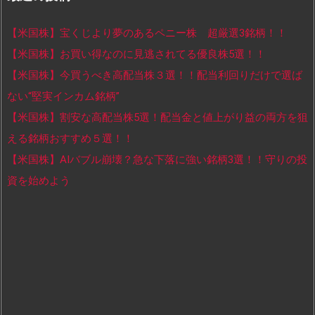
【米国株】宝くじより夢のあるペニー株 超厳選3銘柄！！
【米国株】お買い得なのに見逃されてる優良株5選！！
【米国株】今買うべき高配当株３選！！配当利回りだけで選ば
ない“堅実インカム銘柄”
【米国株】割安な高配当株5選！配当金と値上がり益の両方を狙
える銘柄おすすめ５選！！
【米国株】AIバブル崩壊？急な下落に強い銘柄3選！！守りの投
資を始めよう