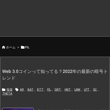


ホーム
>
FIL
Web 3.0コインって知ってる？2022年の最新の暗号ト
レンド


投資
AR
,
BAT
,
BTT
,
FIL
,
GRT
,
HNT
,
LINK
,
LPT
,
SC
,
THETA