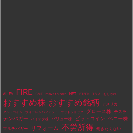
FIRE
NFT
AI
EV
move-to-earn
STEPN
TSLA
GMT
おしゃれ
おすすめ株
おすすめ銘柄
アメリカ
グロース株
テスラ
アルトコイン
ウォーレンバフェット
ウッドショック
テンバガー
ビットコイン
ペニー株
バリュー株
ハイテク株
不労所得
リフォーム
マルチバガー
働きたくない