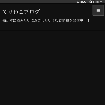

Feedly
RSS
てりねこブログ


働かずに猫みたいに過ごしたい！投資情報を発信中！！
メニュ

サイド

前へ

次へ

検索