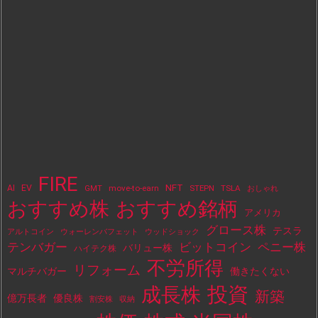
FIRE
NFT
AI
EV
move-to-earn
STEPN
TSLA
GMT
おしゃれ
おすすめ株
おすすめ銘柄
アメリカ
グロース株
テスラ
アルトコイン
ウォーレンバフェット
ウッドショック
テンバガー
ビットコイン
ペニー株
バリュー株
ハイテク株
不労所得
リフォーム
マルチバガー
働きたくない
投資
成長株
新築
億万長者
優良株
割安株
収納