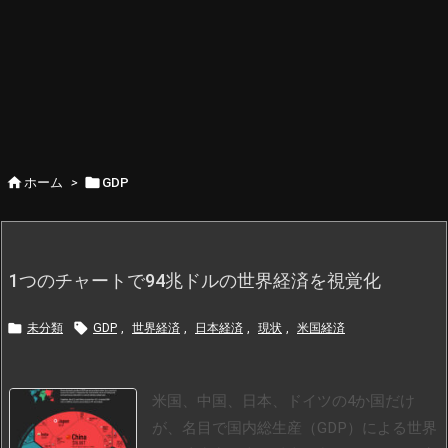


ホーム
>
GDP
1つのチャートで94兆ドルの世界経済を視覚化


未分類
GDP
,
世界経済
,
日本経済
,
現状
,
米国経済
米国、中国、日本、ドイツの4か国だけ
が、名目で国内総生産（GDP）による世界