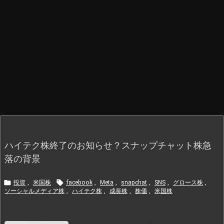
ハイテク株終了のお知らせ？スナップチャット株急
落の背景


投資
,
米国株
facebook
,
Meta
,
snapchat
,
SNS
,
グロース株
,
ソーシャルメディア株
,
ハイテク株
,
成長株
,
株価
,
米国株