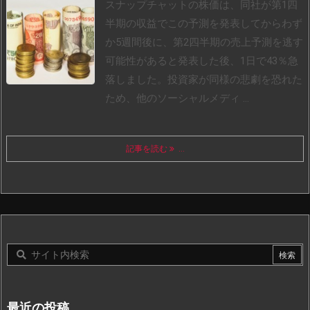
スナップチャットの株価は、同社が第1四
半期の収益でこの予測を発表してからわず
か5週間後に、第2四半期の売上予測を逃す
可能性があると発表した後、1日で43％急
落しました。
投資家が同様の悲劇を恐れた
ため、他のソーシャルメディ ...
記事を読む
...
最近の投稿