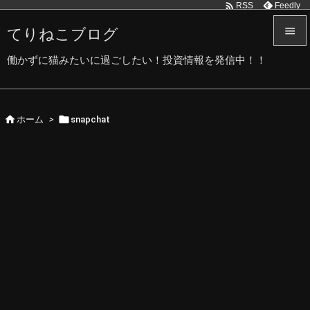

Feedly
RSS
てりねこブログ


働かずに猫みたいに過ごしたい！投資情報を発信中！！
メニュ

サイド


ホーム
>
snapchat

前へ

次へ

検索