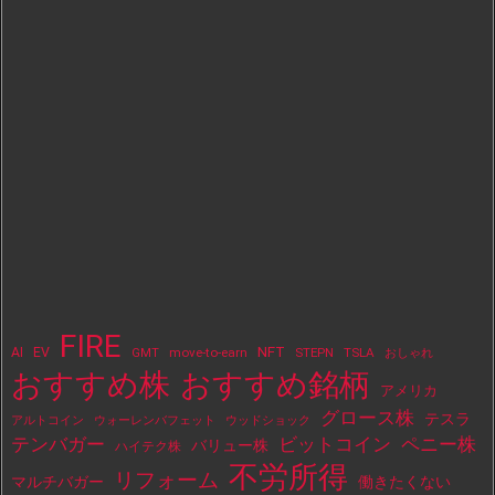
FIRE
NFT
AI
EV
move-to-earn
STEPN
TSLA
GMT
おしゃれ
おすすめ株
おすすめ銘柄
アメリカ
グロース株
テスラ
アルトコイン
ウォーレンバフェット
ウッドショック
テンバガー
ビットコイン
ペニー株
バリュー株
ハイテク株
不労所得
リフォーム
マルチバガー
働きたくない