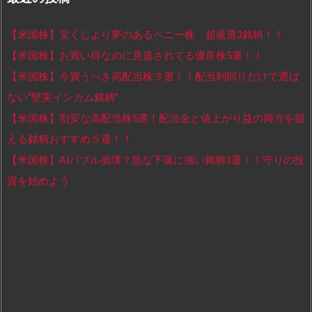
【米国株】宝くじより夢のあるペニー株 超厳選3銘柄！！
【米国株】お買い得なのに見逃されてる優良株5選！！
【米国株】今買うべき高配当株３選！！配当利回りだけで選ば
ない“堅実インカム銘柄”
【米国株】割安な高配当株5選！配当金と値上がり益の両方を狙
える銘柄おすすめ５選！！
【米国株】AIバブル崩壊？急な下落に強い銘柄3選！！守りの投
資を始めよう