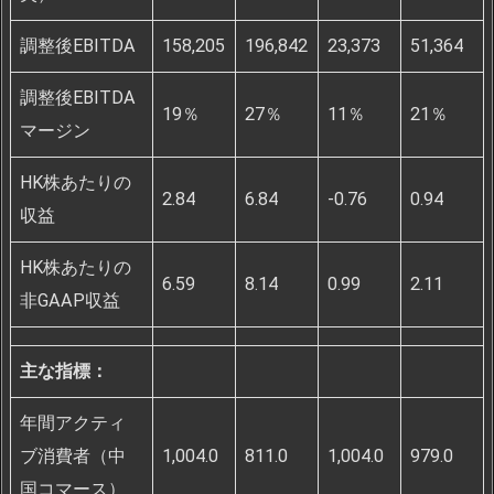
調整後EBITDA
158,205
196,842
23,373
51,364
調整後EBITDA
19％
27％
11％
21％
マージン
HK株あたりの
2.84
6.84
-0.76
0.94
収益
HK株あたりの
6.59
8.14
0.99
2.11
非GAAP収益
主な指標：
年間アクティ
ブ消費者（中
1,004.0
811.0
1,004.0
979.0
国コマース）