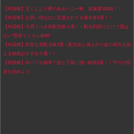
【米国株】宝くじより夢のあるペニー株 超厳選3銘柄！！
【米国株】お買い得なのに見逃されてる優良株5選！！
【米国株】今買うべき高配当株３選！！配当利回りだけで選ば
ない“堅実インカム銘柄”
【米国株】割安な高配当株5選！配当金と値上がり益の両方を狙
える銘柄おすすめ５選！！
【米国株】AIバブル崩壊？急な下落に強い銘柄3選！！守りの投
資を始めよう