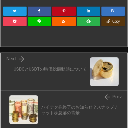
B!

Copy

Next
USDCとUSDTの時価総額動態について

Prev
ハイテク株終了のお知らせ？スナップチ
ャット株急落の背景