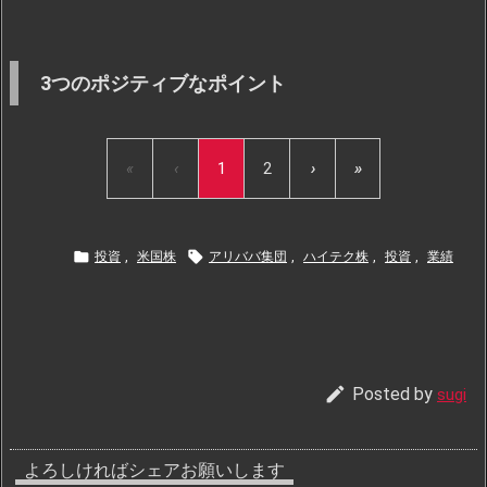
3つのポジティブなポイント
«
‹
1
2
›
»


投資
,
米国株
アリババ集団
,
ハイテク株
,
投資
,
業績

Posted by
sugi
よろしければシェアお願いします