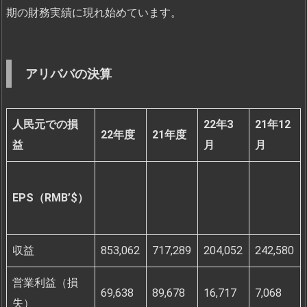
期の財務実績に現れ始めています。
アリババの決算
人民元での損
22年3
21年12
22年度
21年度
益
月
月
EPS（RMB’$）
収益
853,062
717,289
204,052
242,580
営業利益（損
69,638
89,678
16,717
7,068
失）