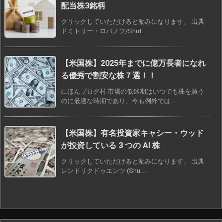
配当株3銘柄
クリックしていただけると励みになります。 出典:
ドミトリー・ロバノフ/Shut ...
【米国株】2025年までに億万長者になれ
る優秀で割安な株７選！！
にほんブログ村 市場の低迷期はいつでも株を買う
のに最適な時期であり、今も例外では ...
【米国株】有名投資家キャシー・ウッド
が投資している 3 つの AI 株
クリックしていただけると励みになります。 出典:
レンドリクドゥエンツ (Shu ...