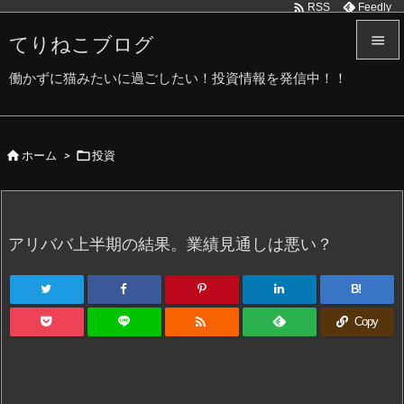

Feedly
RSS
てりねこブログ


働かずに猫みたいに過ごしたい！投資情報を発信中！！
メニュ

サイド


ホーム
>
投資

前へ

次へ
アリババ上半期の結果。業績見通しは悪い？

検索
B!

Copy