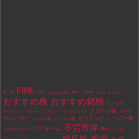
FIRE
NFT
AI
EV
move-to-earn
STEPN
TSLA
GMT
おしゃれ
おすすめ株
おすすめ銘柄
アメリカ
グロース株
テスラ
アルトコイン
ウォーレンバフェット
ウッドショック
テンバガー
ビットコイン
ペニー株
バリュー株
ハイテク株
不労所得
リフォーム
マルチバガー
働きたくない
投資