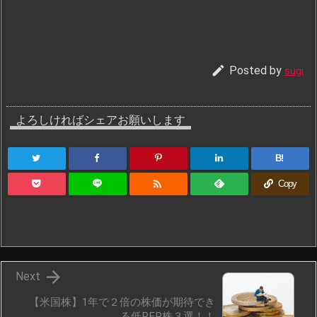

Posted by
sugi
よろしければシェアお願いします
B!

Copy

Next
【米国株】1年で２倍の株価が期待でき
る低PER株３選！！