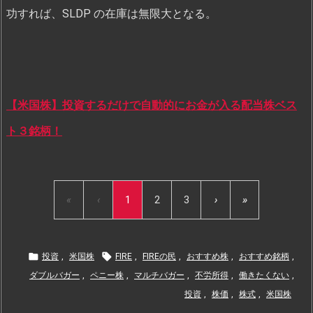
功すれば、SLDP の在庫は無限大となる。
【米国株】投資するだけで自動的にお金が入る配当株ベス
ト３銘柄！
«
‹
1
2
3
›
»


投資
,
米国株
FIRE
,
FIREの民
,
おすすめ株
,
おすすめ銘柄
,
ダブルバガー
,
ペニー株
,
マルチバガー
,
不労所得
,
働きたくない
,
投資
,
株価
,
株式
,
米国株