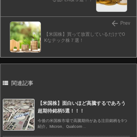

Prev
【米国株】買って放置しているだけでO
Kなテック株７選！

関連記事
【米国株】面白いほど高騰するであろう
超期待銘柄5選！！！
今後の米国株市場で高騰期待がある注目銘柄を5つ
紹介。Micron、Qualcom ...