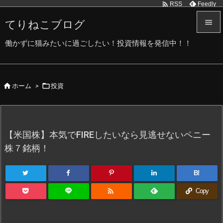

Feedly
RSS
てりねこブログ


働かずに猫みたいに過ごしたい！投資情報を発信中！！
メニュ

サイド


ホーム
>
投資

前へ

次へ
【米国株】本気でFIREしたいなら見逃せないペニー

株７銘柄！
検索
B!

Copy