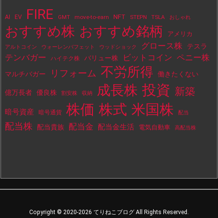
FIRE
NFT
AI
EV
move-to-earn
STEPN
TSLA
GMT
おしゃれ
おすすめ株
おすすめ銘柄
アメリカ
グロース株
テスラ
アルトコイン
ウォーレンバフェット
ウッドショック
テンバガー
ビットコイン
ペニー株
バリュー株
ハイテク株
不労所得
リフォーム
マルチバガー
働きたくない
投資
成長株
新築
億万長者
優良株
割安株
収納
株価
株式
米国株
暗号資産
暗号通貨
配当
配当株
配当金
配当金生活
配当貴族
電気自動車
高配当株
Copyright ©
2020
-2026
てりねこブログ
All Rights Reserved.