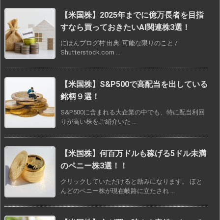
【米国株】2025年までに億万長者を目指
すなら買っておきたいAI関連株3選！
にほんブログ村 出典: 可能な限りのこと /
Shutterstock.com ...
【米国株】S&P500で高配当を出している
銘柄９選！
S&P500に含まれる大企業の中でも、特に配当利回
りが高い株をご紹介いた ...
【米国株】何百万ドルも稼げる5ドル未満
のペニー株3選！！
クリックしていただけると励みになります。 ほと
んどのペニー株が現在岐路に立たされ ...