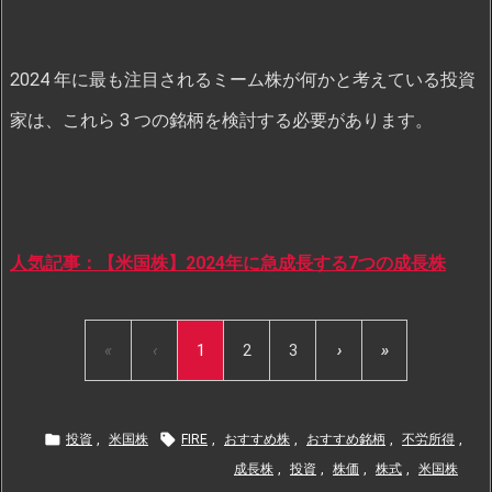
2024 年に最も注目されるミーム株が何かと考えている投資
家は、これら 3 つの銘柄を検討する必要があります。
人気記事：【米国株】2024年に急成長する7つの成長株
«
‹
1
2
3
›
»


投資
,
米国株
FIRE
,
おすすめ株
,
おすすめ銘柄
,
不労所得
,
成長株
,
投資
,
株価
,
株式
,
米国株