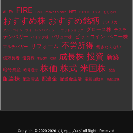
FIRE
NFT
AI
EV
move-to-earn
STEPN
TSLA
GMT
おしゃれ
おすすめ株
おすすめ銘柄
アメリカ
グロース株
テスラ
アルトコイン
ウォーレンバフェット
ウッドショック
テンバガー
ビットコイン
ペニー株
バリュー株
ハイテク株
不労所得
リフォーム
マルチバガー
働きたくない
投資
成長株
新築
億万長者
優良株
割安株
収納
株価
株式
米国株
暗号資産
暗号通貨
配当
配当株
配当金
配当金生活
配当貴族
電気自動車
高配当株
Copyright ©
2020
-2026
てりねこブログ
All Rights Reserved.