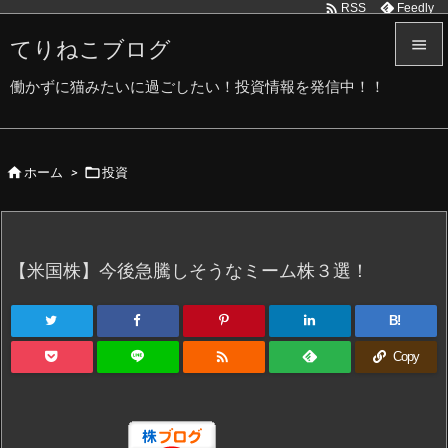

Feedly
RSS
てりねこブログ


働かずに猫みたいに過ごしたい！投資情報を発信中！！
メニュ

サイド


ホーム
>
投資

前へ

次へ
【米国株】今後急騰しそうなミーム株３選！

検索
B!

Copy