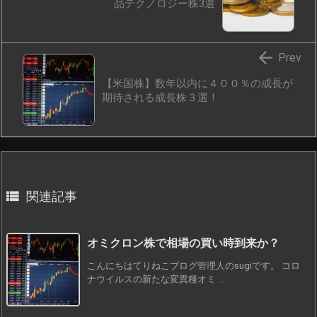
品テクノロジー株3選

Prev
【米国株】数年以内に４００％の成長が
期待される成長株３選！

関連記事
オミクロン株で相場の買い時到来か？
こんにちはてりねこブログ管理人のsugiです。 コロ
ナウイルスの新たな変異種オミ ...