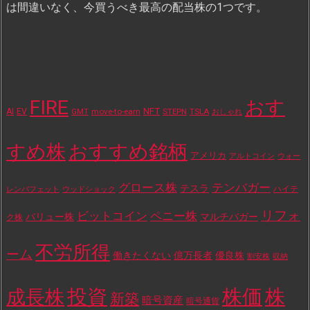
は間違いなく、今買うべき最高の配当株の1つです。
FIRE
おす
NFT
AI
EV
move-to-earn
STEPN
TSLA
GMT
おしゃれ
すめ株
おすすめ銘柄
アメリカ
アルトコイン
ウォー
テンバガー
グロース株
テスラ
ハイテ
レンバフェット
ウッドショック
リフォ
ビットコイン
ペニー株
バリュー株
マルチバガー
ク株
不労所得
ーム
働きたくない
億万長者
優良株
割安株
収納
投資
株価
株
成長株
新築
暗号資産
暗号通貨