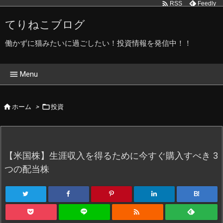

Feedly
RSS
てりねこブログ
働かずに猫みたいに過ごしたい！投資情報を発信中！！

Menu
ホーム


ホーム
>
投資
てりねこブログ管理人です
てりねこ写真館
【米国株】生涯収入を得るために今すぐ購入すべき 3
プライバシーポリシー
つの配当株
B!
