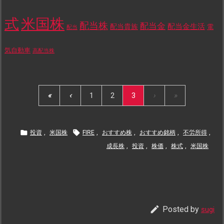
式
米国株
配当株
配当金
配当金生活
配当貴族
電
配当
気自動車
高配当株
«
‹
1
2
3
›
»


投資
,
米国株
FIRE
,
おすすめ株
,
おすすめ銘柄
,
不労所得
,
成長株
,
投資
,
株価
,
株式
,
米国株

Posted by
sugi