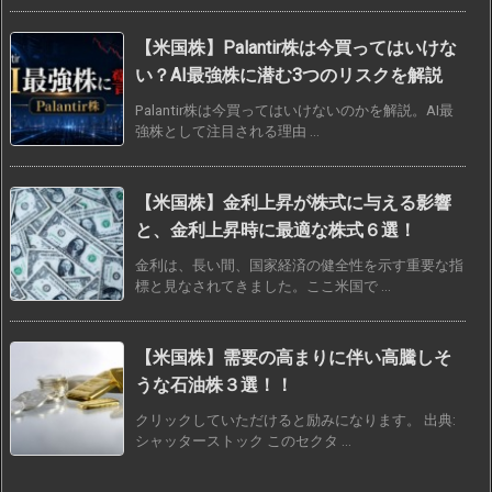
【米国株】Palantir株は今買ってはいけな
い？AI最強株に潜む3つのリスクを解説
Palantir株は今買ってはいけないのかを解説。AI最
強株として注目される理由 ...
【米国株】金利上昇が株式に与える影響
と、金利上昇時に最適な株式６選！
金利は、長い間、国家経済の健全性を示す重要な指
標と見なされてきました。ここ米国で ...
【米国株】需要の高まりに伴い高騰しそ
うな石油株３選！！
クリックしていただけると励みになります。 出典:
シャッターストック このセクタ ...