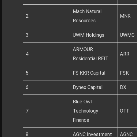
Mach Natural
2
MNR
Resources
3
UWM Holdings
UWMC
ARMOUR
4
ARR
Residential REIT
5
FS KKR Capital
FSK
6
Dynex Capital
DX
Blue Owl
7
Technology
OTF
Finance
8
AGNC Investment
AGNC