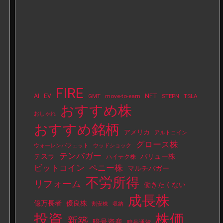
FIRE
NFT
AI
EV
move-to-earn
STEPN
TSLA
GMT
おすすめ株
おしゃれ
おすすめ銘柄
アメリカ
アルトコイン
グロース株
ウォーレンバフェット
ウッドショック
テンバガー
テスラ
バリュー株
ハイテク株
ビットコイン
ペニー株
マルチバガー
不労所得
リフォーム
働きたくない
成長株
億万長者
優良株
割安株
収納
投資
株価
新築
暗号資産
暗号通貨