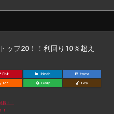
ップ20！！利回り10％超え
Pin it
LinkedIn
B!
Hatena

RSS
Feedly
Copy
銘柄！！
！！