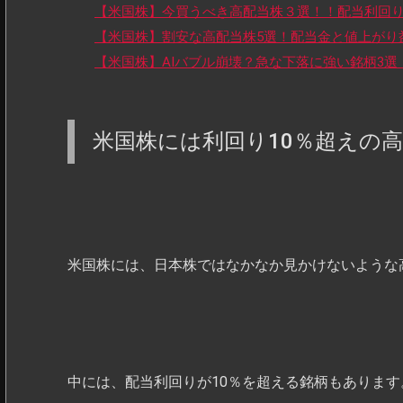
【米国株】今買うべき高配当株３選！！配当利回り
【米国株】割安な高配当株5選！配当金と値上がり
【米国株】AIバブル崩壊？急な下落に強い銘柄3
米国株には利回り10％超えの
米国株には、日本株ではなかなか見かけないような
中には、配当利回りが10％を超える銘柄もあります