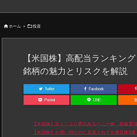


ホーム
>
投資
【米国株】高配当ランキングト
銘柄の魅力とリスクを解説
Twitter
Facebook
Pocket
LINE
【米国株】宝くじより夢のあるペニー株 超厳選3
【米国株】お買い得なのに見逃されてる優良株5選