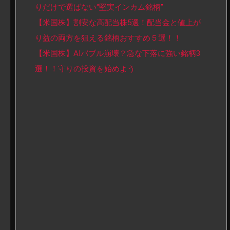
りだけで選ばない“堅実インカム銘柄”
【米国株】割安な高配当株5選！配当金と値上が
り益の両方を狙える銘柄おすすめ５選！！
【米国株】AIバブル崩壊？急な下落に強い銘柄3
選！！守りの投資を始めよう