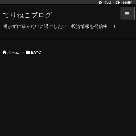

Feedly
RSS
てりねこブログ


働かずに猫みたいに過ごしたい！投資情報を発信中！！
メニュ

サイド


ホーム
>
BAYC

前へ

次へ

検索