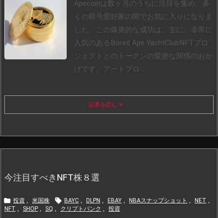
Apecoinは数ヶ月のうちに注目を集め、多
くの暗号愛好家の間でお気に入りになりま
した。この爆発的な成功は、主に、非常に
人気のあるBored Ape YachtClubNFTプロ
ジェクトとのトークンの緊密な関係のおか
げです。アートプロ ...
記事を読む
...
今注目すべきNFT株８選


投資
,
米国株
BAYC
,
DLPN
,
EBAY
,
NBAスナップショット
,
NET
,
NFT
,
SHOP
,
SQ
,
クリプトパンク
,
投資