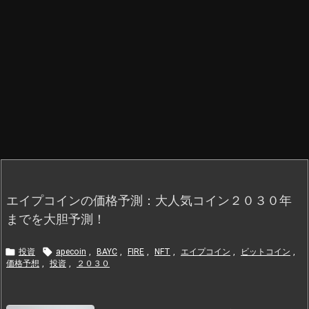
エイプコインの価格予測：大人気コイン２０３０年
までを大胆予測！


投資
apecoin
,
BAYC
,
FIRE
,
NFT
,
エイプコイン
,
ビットコイン
,
価格予想
,
投資
,
２０３０