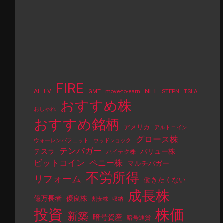
FIRE
NFT
AI
EV
move-to-earn
STEPN
TSLA
GMT
おすすめ株
おしゃれ
おすすめ銘柄
アメリカ
アルトコイン
グロース株
ウォーレンバフェット
ウッドショック
テンバガー
テスラ
バリュー株
ハイテク株
ビットコイン
ペニー株
マルチバガー
不労所得
リフォーム
働きたくない
成長株
億万長者
優良株
割安株
収納
投資
株価
新築
暗号資産
暗号通貨