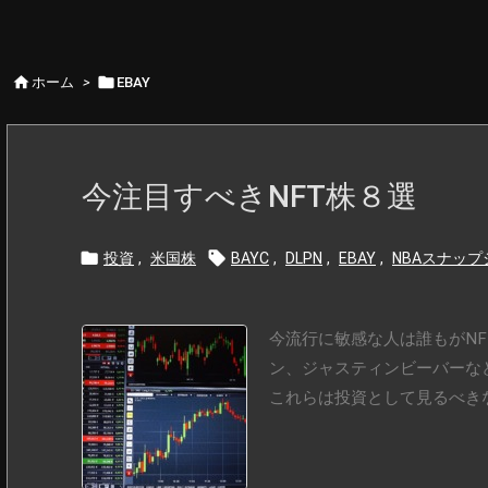


ホーム
>
EBAY
今注目すべきNFT株８選


投資
,
米国株
BAYC
,
DLPN
,
EBAY
,
NBAスナッ
今流行に敏感な人は誰もがN
ン、ジャスティンビーバーな
これらは投資として見るべきな