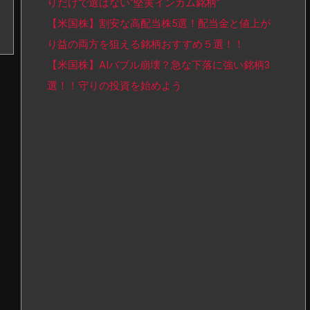
りだけで選ばない“堅実インカム銘柄”
【米国株】割安な高配当株5選！配当金と値上が
り益の両方を狙える銘柄おすすめ５選！！
【米国株】AIバブル崩壊？急な下落に強い銘柄3
選！！守りの投資を始めよう