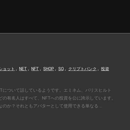
プショット
,
NET
,
NFT
,
SHOP
,
SQ
,
クリプトパンク
,
投資
FTについて話しているようです。エミネム、パリスヒルト
どの有名人はすべて、NFTへの投資を公に誇示しています。
のか？それともアバターとして使用できる単なる ...