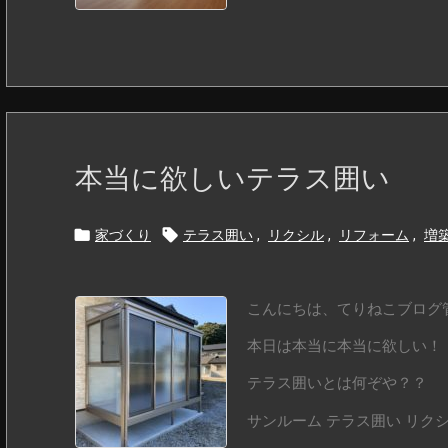
本当に欲しいテラス囲い


家づくり
テラス囲い
,
リクシル
,
リフォーム
,
増
こんにちは、てりねこブログ管
本日は本当に本当に欲しい！
テラス囲いとは何ぞや？？
サンルーム テラス囲い リクシル