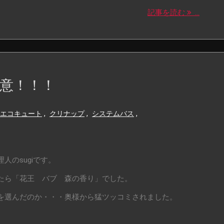
記事を読む
...
意！！！
エコキュート
,
クリナップ
,
システムバス
,
人のsugiです。
たら「花王 バブ 森の香り」でした。
を選んだのか・・・奥様から猛ツッコミされました。