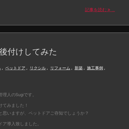
記事を読む
...
後付けしてみた
る
,
ペットドア
,
リクシル
,
リフォーム
,
新築
,
施工事例
,
理人のSugiです。
けてみました！
と思いますが、ペットドアご存知でしょうか？
ドア導入致しました。