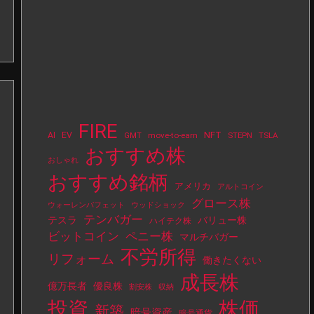
FIRE
NFT
AI
EV
move-to-earn
STEPN
TSLA
GMT
おすすめ株
おしゃれ
おすすめ銘柄
アメリカ
アルトコイン
グロース株
ウォーレンバフェット
ウッドショック
テンバガー
テスラ
バリュー株
ハイテク株
ビットコイン
ペニー株
マルチバガー
不労所得
リフォーム
働きたくない
成長株
億万長者
優良株
割安株
収納
投資
株価
新築
暗号資産
暗号通貨