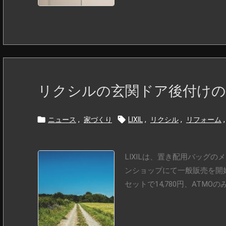
リクシルの玄関ドア後付け


ニュース
,
家づくり
LIXIL
,
リクシル
,
リフォーム
,
LIXILは、置き配用バッグ
ンショップにて一般販売を開始
セットで14,780円、ATMOのみ