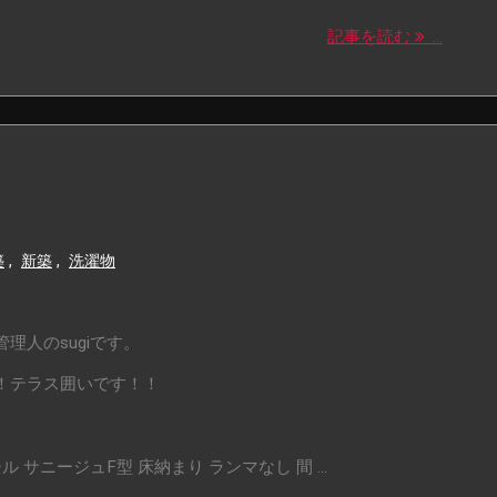
記事を読む
...
築
,
新築
,
洗濯物
理人のsugiです。
！テラス囲いです！！
 サニージュF型 床納まり ランマなし 間 ...