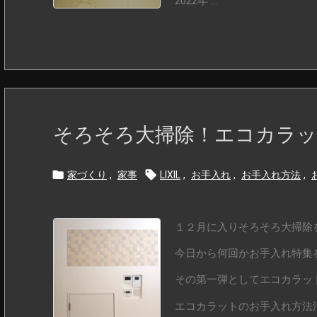
2022年 ...
そろそろ大掃除！エコカラッ


家づくり
,
家事
LIXIL
,
お手入れ
,
お手入れ方法
,
１２月に入りそろそろ大掃除
今日から何回かお手入れ特集
その第一弾としてエコカラッ
エコカラットのお手入れ方法汚 .