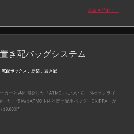
記事を読む
...
の置き配バッグシステム
宅配ボックス
,
新築
,
置き配
のメーカーと共同開発した「ATMO」について、同社オンライ
した。価格はATMO本体と置き配用バッグ「OKIPPA」が
は9,800円。