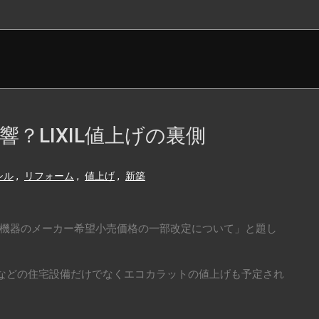
？LIXIL値上げの裏側
シル
,
リフォーム
,
値上げ
,
新築
設備機器のメーカー希望小売価格の一部改定について」と題し
などの住宅設備だけでなくエコカラットの値上げも予定され