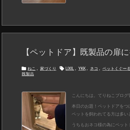
【ペットドア】既製品の扉に


ねこ
,
家づくり
LIXIL
,
YKK
,
ネコ
,
ペットくぐー
既製品
こんにちは。てりねこブログ管
本日のお題！ペットドアをつ
ペットを飼われてる方は多い
うちもおネコ様の為にペット