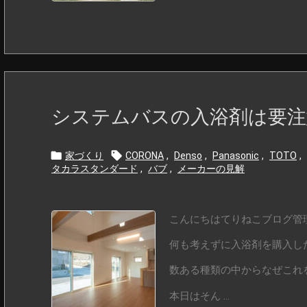
システムバスの入浴剤は要注


家づくり
CORONA
,
Denso
,
Panasonic
,
TOTO
,
タカラスタンダード
,
バブ
,
メーカーの見解
こんにちはてりねこブログ管理
何も考えずに入浴剤を購入し
数ある種類の中からなぜこれ
本日はそん ...