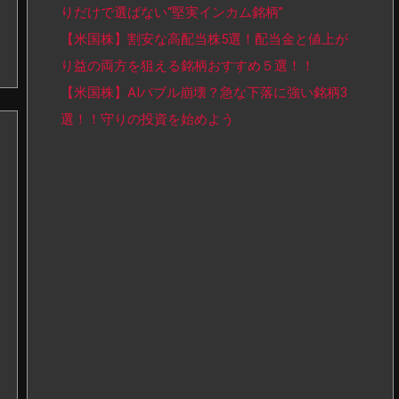
りだけで選ばない“堅実インカム銘柄”
【米国株】割安な高配当株5選！配当金と値上が
り益の両方を狙える銘柄おすすめ５選！！
【米国株】AIバブル崩壊？急な下落に強い銘柄3
選！！守りの投資を始めよう