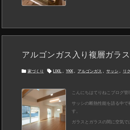
アルゴンガス入り複層ガラ


家づくり
LIXIL
,
YKK
,
アルゴンガス
,
サッシ
,
リ
こんにちはてりねこブログ管理
サッシの断熱性能を語る中で
す。
ガラスとガラスの間に空気では