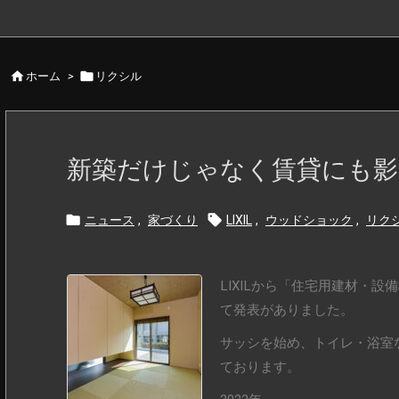


ホーム
>
リクシル
新築だけじゃなく賃貸にも影響


ニュース
,
家づくり
LIXIL
,
ウッドショック
,
リク
LIXILから「住宅用建材・
て発表がありました。
サッシを始め、トイレ・浴室
ております。