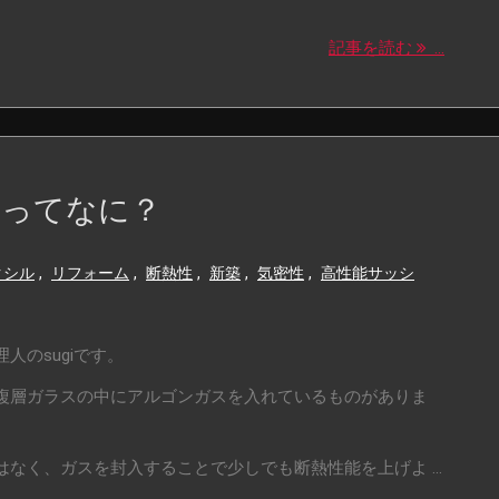
記事を読む
...
スってなに？
クシル
,
リフォーム
,
断熱性
,
新築
,
気密性
,
高性能サッシ
人のsugiです。
複層ガラスの中にアルゴンガスを入れているものがありま
なく、ガスを封入することで少しでも断熱性能を上げよ ...