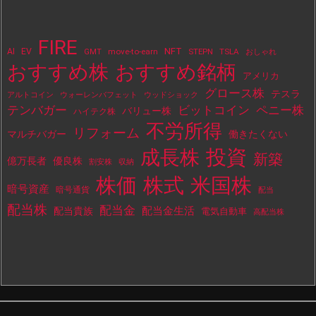
FIRE
NFT
AI
EV
move-to-earn
STEPN
TSLA
GMT
おしゃれ
おすすめ株
おすすめ銘柄
アメリカ
グロース株
テスラ
アルトコイン
ウォーレンバフェット
ウッドショック
テンバガー
ビットコイン
ペニー株
バリュー株
ハイテク株
不労所得
リフォーム
マルチバガー
働きたくない
投資
成長株
新築
億万長者
優良株
割安株
収納
株価
株式
米国株
暗号資産
暗号通貨
配当
配当株
配当金
配当金生活
配当貴族
電気自動車
高配当株