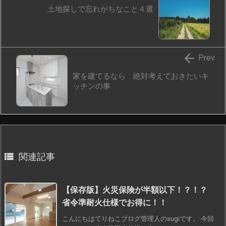
土地探しで忘れがちなこと４選

Prev
家を建てるなら 絶対考えておきたいキ
ッチンの事

関連記事
【保存版】火災保険が半額以下！？！？
省令準耐火仕様でお得に！！
こんにちはてりねこブログ管理人のsugiです。 今回