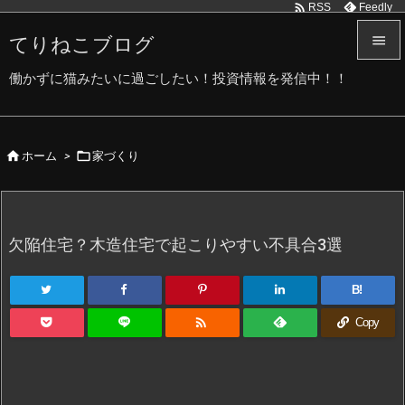

Feedly
RSS
てりねこブログ


働かずに猫みたいに過ごしたい！投資情報を発信中！！
メニュ

サイド


ホーム
>
家づくり

前へ

次へ
欠陥住宅？木造住宅で起こりやすい不具合3選

検索
B!

Copy