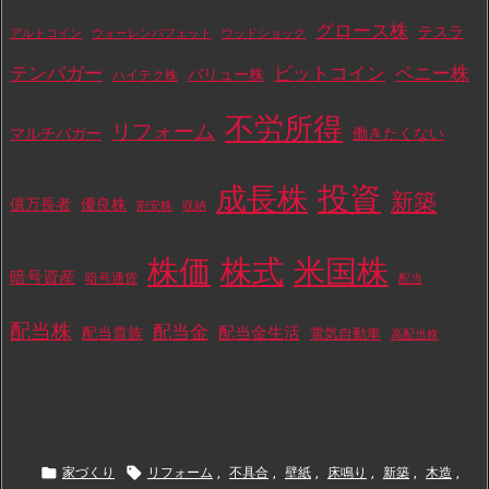
グロース株
テスラ
アルトコイン
ウォーレンバフェット
ウッドショック
テンバガー
ビットコイン
ペニー株
バリュー株
ハイテク株
不労所得
リフォーム
マルチバガー
働きたくない
投資
成長株
新築
億万長者
優良株
割安株
収納
株価
株式
米国株
暗号資産
暗号通貨
配当
配当株
配当金
配当金生活
配当貴族
電気自動車
高配当株


家づくり
リフォーム
,
不具合
,
壁紙
,
床鳴り
,
新築
,
木造
,