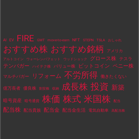
FIRE
NFT
AI
EV
move-to-earn
STEPN
TSLA
GMT
おしゃれ
おすすめ株
おすすめ銘柄
アメリカ
グロース株
テスラ
アルトコイン
ウォーレンバフェット
ウッドショック
テンバガー
ビットコイン
ペニー株
バリュー株
ハイテク株
不労所得
リフォーム
マルチバガー
働きたくない
投資
成長株
新築
億万長者
優良株
割安株
収納
株価
株式
米国株
暗号資産
暗号通貨
配当
配当株
配当金
配当金生活
配当貴族
電気自動車
高配当株