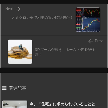

Next
オミクロン株で相場の買い時到来か？

Prev
DIYブームが続き、ホーム・デポが好
調！

関連記事
今、「住宅」に求められていることと