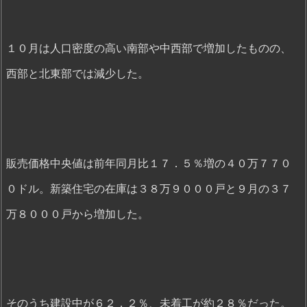
１０月は人口密度の高い南部や中西部で増加したものの、
西部と北東部では減少した。
販売価格中央値は前年同月比１７．５％増の４０万７７０
０ドル。新築住宅の在庫は３８万９０００戸と９月の３７
万８０００戸から増加した。
そのうち建設中が６２．２％、未着工が約２８％だった。