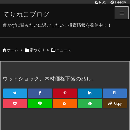

Feedly
RSS
てりねこブログ


働かずに猫みたいに過ごしたい！投資情報を発信中！！
メニュ

サイド



ホーム
>
家づくり
>
ニュース

前へ

次へ
ウッドショック、木材価格下落の兆し。

検索
B!

Copy