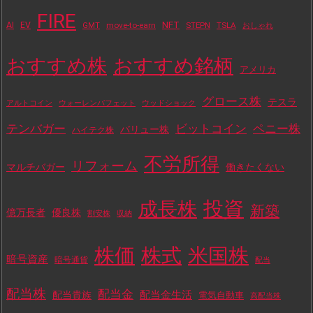
FIRE
NFT
AI
EV
move-to-earn
STEPN
TSLA
GMT
おしゃれ
おすすめ株
おすすめ銘柄
アメリカ
グロース株
テスラ
アルトコイン
ウォーレンバフェット
ウッドショック
テンバガー
ビットコイン
ペニー株
バリュー株
ハイテク株
不労所得
リフォーム
マルチバガー
働きたくない
投資
成長株
新築
億万長者
優良株
割安株
収納
株価
株式
米国株
暗号資産
暗号通貨
配当
配当株
配当金
配当金生活
配当貴族
電気自動車
高配当株