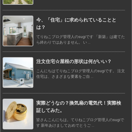
今、「住宅」に求められていることと
は？
てりねこブログ管理人のsugiです 「新築」は建てた
ら終わりではありません。 い ...
注文住宅☆屋根の形状は何がいい？
こんにちはてりねこブログ管理人のsugiです。 注文
住宅は、さまざまな要素をご自 ...
実際どうなの？換気扇の電気代！実際検
証してみた。
皆さんこんにちは。てりねこブログ管理人のsugiで
す 新年あけましておめでとうご ...