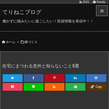

Feedly
RSS
てりねこブログ


働かずに猫みたいに過ごしたい！投資情報を発信中！！
メニュ

サイド


ホーム
>
家づくり

前へ

次へ
住宅にまつわる意外と知らないこと5選

検索
B!

Copy