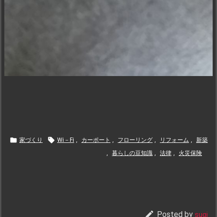


家づくり
Wi－Fi
,
カーポート
,
フローリング
,
リフォーム
,
新築
,
暮らしの豆知識
,
法律
,
火災保険

Posted by
sugi