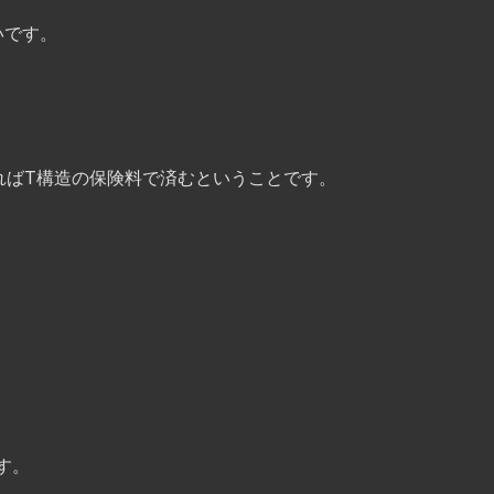
いです。
ればT構造の保険料で済むということです。
す。