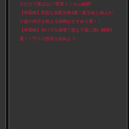
りだけで選ばない“堅実インカム銘柄”
【米国株】割安な高配当株5選！配当金と値上が
り益の両方を狙える銘柄おすすめ５選！！
【米国株】AIバブル崩壊？急な下落に強い銘柄3
選！！守りの投資を始めよう