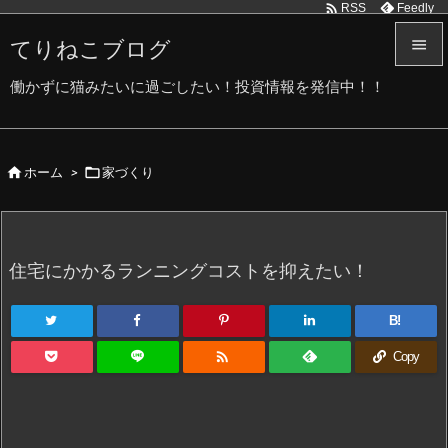

Feedly
RSS
てりねこブログ


働かずに猫みたいに過ごしたい！投資情報を発信中！！
メニュ

サイド


ホーム
>
家づくり

前へ

次へ
住宅にかかるランニングコストを抑えたい！

検索
B!

Copy