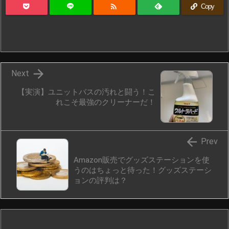

Copy

Next
【実演】ユニットバスの汚れと闘う！こ
れこそ最強のクリーナーだ！

Prev
Amazon販売でグッズステーションを使
うのはちょっと待った！グッズステーシ
ョンの評判は？