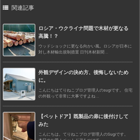

関連記事
ロシア・ウクライナ問題で木材が更なる
高騰！？
ウッドショックに更なる向かい風。ロシアが日本に
対し木材輸出規制措置 日刊木材新聞 ...
外観デザインの決め方、後悔しないため
に。
こんにちはてりねこブログ管理人のsugiです。 住宅
の外観って非常に大事ですよね ...
【ペットドア】既製品の扉に後付けして
みた
こんにちは。てりねこブログ管理人のSugiです。