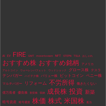
FIRE
NFT
AI
EV
move-to-earn
STEPN
TSLA
GMT
おしゃれ
おすすめ株
おすすめ銘柄
アメリカ
グロース株
テスラ
アルトコイン
ウォーレンバフェット
ウッドショック
テンバガー
ビットコイン
ペニー株
バリュー株
ハイテク株
不労所得
リフォーム
マルチバガー
働きたくない
投資
成長株
新築
億万長者
優良株
割安株
収納
株価
株式
米国株
暗号資産
暗号通貨
配当