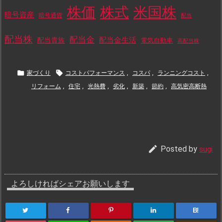
株価
株式
米国株
暗号資産
暗号通貨
配当
配当株
配当金
配当金生活
配当貴族
電気自動車
高配当株


家づくり
コストパフォーマンス
,
コスパ
,
ランニングコスト
,
リフォーム
,
住宅
,
光熱費
,
劣化
,
新築
,
節約
,
高気密高断熱

Posted by
sugi
よろしければシェアお願いします
B!