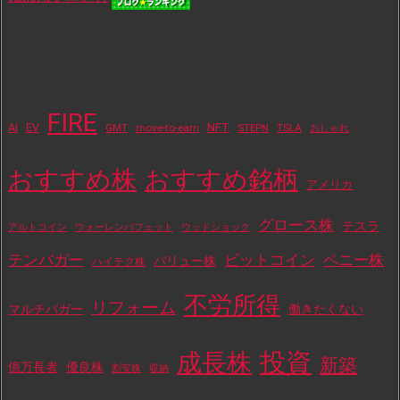
FIRE
NFT
AI
EV
move-to-earn
STEPN
TSLA
GMT
おしゃれ
おすすめ株
おすすめ銘柄
アメリカ
グロース株
テスラ
アルトコイン
ウォーレンバフェット
ウッドショック
テンバガー
ビットコイン
ペニー株
バリュー株
ハイテク株
不労所得
リフォーム
マルチバガー
働きたくない
投資
成長株
新築
億万長者
優良株
割安株
収納